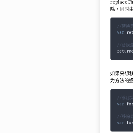
repla
除，同时由
//替换
var
 re
//替换
return
如果只想移
为方法的返
//移除
var
 fo
//移除
var
 fo