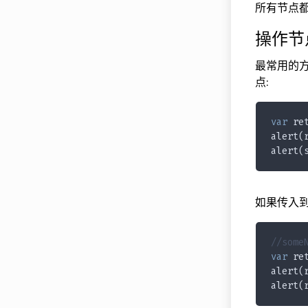
所有节点都
操作节
最常用的方法
点:
var
 re
alert(
alert(
如果传入到
//som
var
 re
alert(
alert(