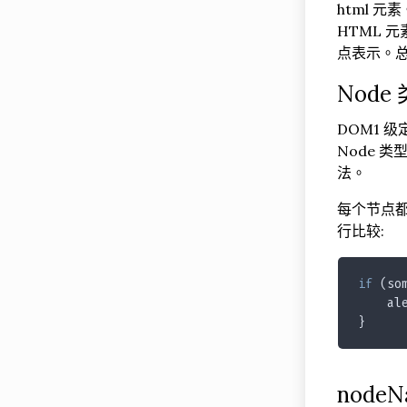
html 元素
HTML 
点表示。总
Node
DOM1 级
Node 
法。
每个节点都
行比较:
if
 (so
    al
}
nodeN