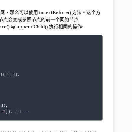
那么可以使用 insertBefore() 方法。这个方
的节点会变成参照节点的前一个同胞节点
e() 与 appendChild() 执行相同的操作:
stChild);
ld);
h-
2
]); 
//true