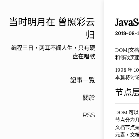
当时明月在 曾照彩云
JavaS
归
2018-08-
编程三日，两耳不闻人生，只有硬
DOM(文
盘在唱歌
和修改页
1998 
本篇将讨论 
記事一覧
节点
關於
DOM 可
RSS
节点分为几
文档节点是
元素，文档