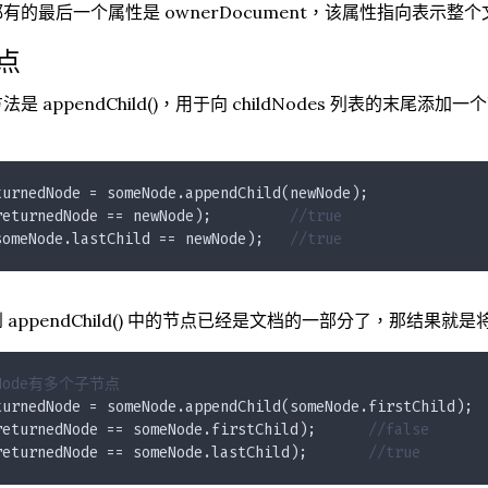
有的最后一个属性是 ownerDocument，该属性指向表示整
点
是 appendChild()，用于向 childNodes 列表的末尾添加一
turnedNode = someNode.appendChild(newNode);
returnedNode == newNode);         
//true
someNode.lastChild == newNode);   
//true
 appendChild() 中的节点已经是文档的一部分了，那结果
eNode有多个子节点
turnedNode = someNode.appendChild(someNode.firstChild);
returnedNode == someNode.firstChild);      
//false
returnedNode == someNode.lastChild);       
//true