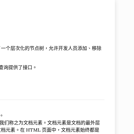
M 描绘了一个层次化的节点树，允许开发人员添加、移除
构及查询提供了接口。
。
。
素，我们称之为文档元素。文档元素是文档的最外层
元素。在 HTML 页面中，文档元素始终都是