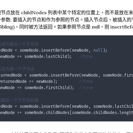
点放在 childNodes 列表中某个特定的位置上，而不是放在末尾，
个参数: 要插入的节点和作为参照的节点。插入节点后，被插入
usSibling)，同时被方法返回。如果参照节点是 null，则 insertBefor
后成为最后一个子节点
edNode = someNode.insertBefore(newNode, 
null
);
newNode == someNode.lastChild);   
//true
后成为第一个子节点
turnedNode = someNode.insertBefore(newNode, someNode.fir
returnedNode == newNode);         
//true
newNode == someNode.firstChild);  
//true
到最后一个子节点前面
edNode = someNode.insertBefore(newNode, someNode.lastChi
newNode == someNode.childNodes[someNode.childNodes.lengt