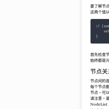
要了解节点
这两个值
if
 (so
    va
}
首先检查节
始终都是元素
节点关
节点间的
每个节点都有
节点，可
请注意，虽然
NodeL