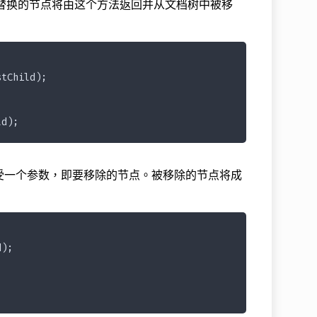
节点。要替换的节点将由这个方法返回并从文档树中被移
stChild);
ld);
方法接受一个参数，即要移除的节点。被移除的节点将成
d);
;