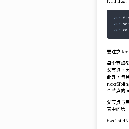
NodeLis
var
 fi
var
 se
var
 co
要注意 le
每个节点都
父节点，因
此外，包含在
nextSi
个节点的 ne
父节点与其第
表中的第
hasCh